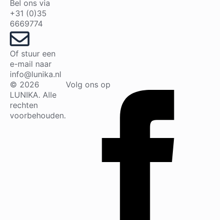
Bel ons via
+31 (0)35
6669774
Of stuur een
e-mail naar
info@lunika.nl
© 2026
Volg ons op
LUNIKA. Alle
rechten
voorbehouden.