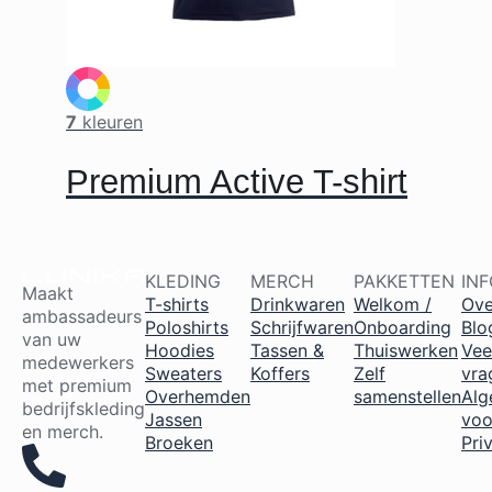
7
kleuren
Premium Active T-shirt
KLEDING
MERCH
PAKKETTEN
IN
Maakt
T-shirts
Drinkwaren
Welkom /
Ove
ambassadeurs
Poloshirts
Schrijfwaren
Onboarding
Blo
van uw
Hoodies
Tassen &
Thuiswerken
Vee
medewerkers
Sweaters
Koffers
Zelf
vra
met premium
Overhemden
samenstellen
Al
bedrijfskleding
Jassen
voo
en merch.
Broeken
Pri