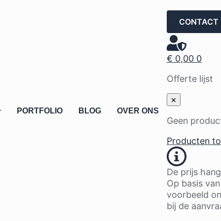
CONTACT
€
0,00
0
Offerte lijst
×
PORTFOLIO
BLOG
OVER ONS
Geen producte
Producten t
De prijs hang
Op basis van 
voorbeeld on
bij de aanvr