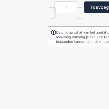
Toevoege
Premium
Fashion
T-
shirt
aantal
De prijs hangt af van het aantal 
aanvraag ontvang je een vrijblijv
bestanden kunnen later bij de 