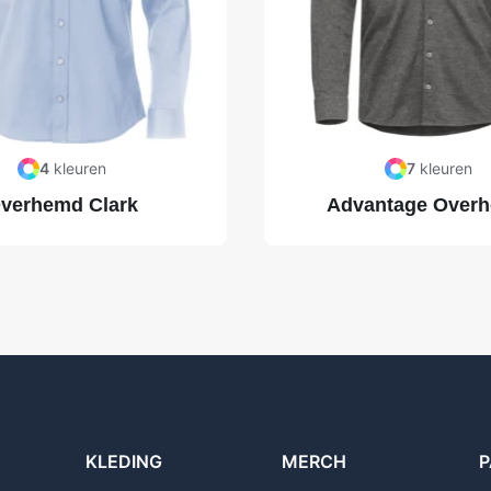
4
kleuren
7
kleuren
verhemd Clark
Advantage Over
KLEDING
MERCH
P