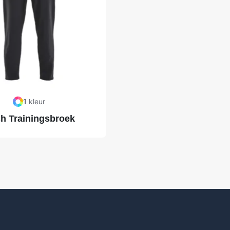
1
kleur
h Trainingsbroek