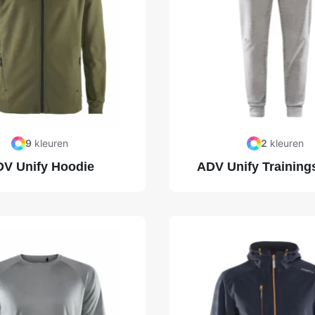
9
kleuren
2
kleuren
V Unify Hoodie
ADV Unify Training