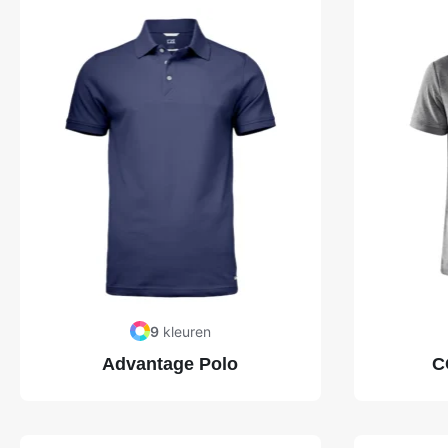
9
kleuren
Advantage Polo
C