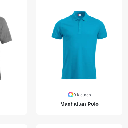
9
kleuren
Manhattan Polo